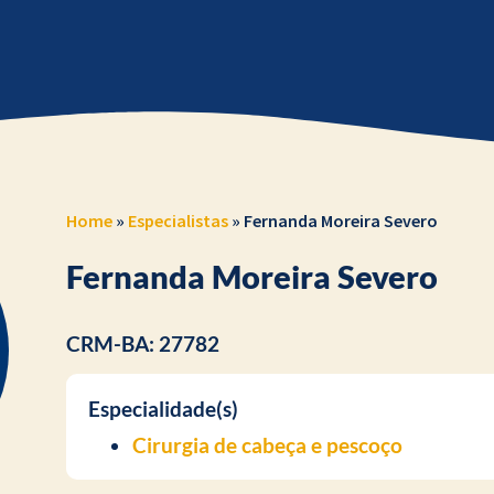
Home
»
Especialistas
»
Fernanda Moreira Severo
Fernanda Moreira Severo
CRM-BA: 27782
Especialidade(s)
Cirurgia de cabeça e pescoço