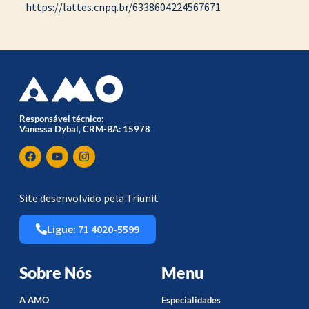
https://lattes.cnpq.br/6338604224567671
Responsável técnico:
Vanessa Dybal, CRM-BA: 15978
Site desenvolvido pela Triunit
Ligue: 71 4020-5599
Sobre Nós
Menu
A AMO
Especialidades