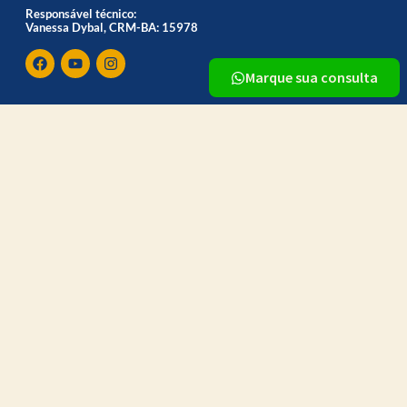
Responsável técnico:
Vanessa Dybal, CRM-BA: 15978
Marque sua consulta
Site desenvolvido pela Triunit
Ligue: 71 4020-5599
Sobre Nós
Menu
A AMO
Especialidades
Unidades
Exames
Linhas de Cuidado
Convênios
Portal de Privacidade
Resultado de Exames
Contato
Fale Conosco
Trabalhe Conosco