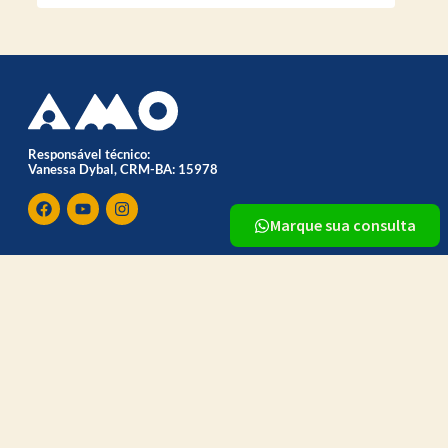
Responsável técnico:
Vanessa Dybal, CRM-BA: 15978
Marque sua consulta
Site desenvolvido pela Triunit
Ligue: 71 4020-5599
Sobre Nós
Menu
A AMO
Especialidades
Unidades
Exames