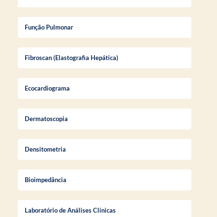
Função Pulmonar
Fibroscan (Elastografia Hepática)
Ecocardiograma
Dermatoscopia
Densitometria
Bioimpedância
Laboratório de Análises Clínicas